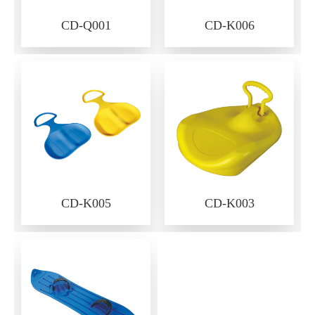
CD-Q001
CD-K006
CD-K005
CD-K003