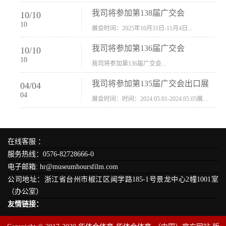
我司将参加第138届广交会
10
/
10
10
展会时间：2025年10月31日-11月4日...
我司将参加第136届广交会
10
/
10
10
我司将参加第136届广交会...
我司将参加第135届广交会出口展
04
/
04
04
展会时间：时间：2024.05.01-2024.05.05展会地址：中国进出口商品交易会展馆福建康莱宝公司展位号12.1G37-38、H11-12，浙江康莱宝展位号17.1B23-24、C19-20...
在线客服 ：
服务热线：0576-82728666-0
电子邮箱: hr@museumhoursfilm.com
公司地址：浙江省台州市椒江区闻学路185-1号景龙中心2幢1001室
（办公室）
友情链接：