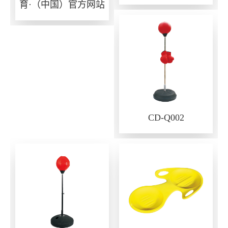
育·（中国）官方网站
CD-Q002