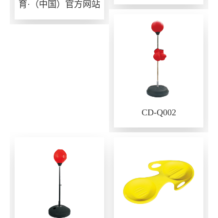
育·（中国）官方网站
CD-Q002