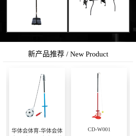
新产品推荐 / New Product
CD-W001
华体会体育-华体会体