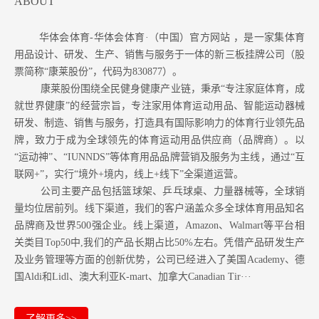
ABOUT
华体会体育-华体会体育·（中国）官方网站 ，是一家集体育
用品设计、研发、生产、销售与服务于一体的新三板挂牌公司（股
票简称“康莱股份”，代码为830877）。
康莱股份围绕全民健身健康产业链，秉承“专注家庭体育，成
就世界健康”的经营宗旨，专注家用体育运动用品、智能运动器械
研发、制造、销售与服务，打造具有国际影响力的体育行业领先品
牌，致力于成为全球领先的体育运动用品供应商（品牌商）。以
“运动神”、“IUNNDS”等体育用品品牌营销及服务为主线，通过“互
联网+”，实行“境外+境内，线上+线下”全渠道运营。
公司主要产品包括篮球架、乒乓球桌、力量器械等，全球销
量均位居前列。
线下渠道，我们的客户涵盖众多全球体育用品知名
品牌商及世界500强企业。
线上渠道，Amazon
、Walmart等
平台相
关类目Top50中,我们的产品长期占比50%左右。凭借产品研发生产
及业务管理等方面的创新优势，公司已经进入了美国Academy、德
国Aldi和Lidl、澳大利亚K-mart、加拿大Canadian Tir···
了解更多>>