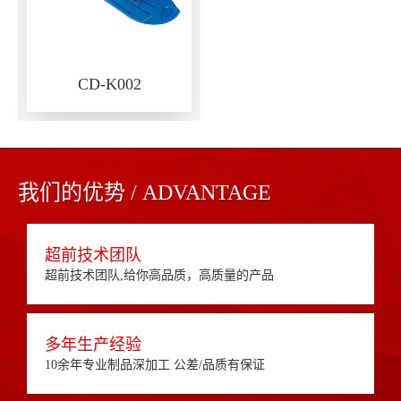
CD-K002
我们的优势 / ADVANTAGE
超前技术团队
超前技术团队,给你高品质，高质量的产品
多年生产经验
10余年专业制品深加工 公差/品质有保证