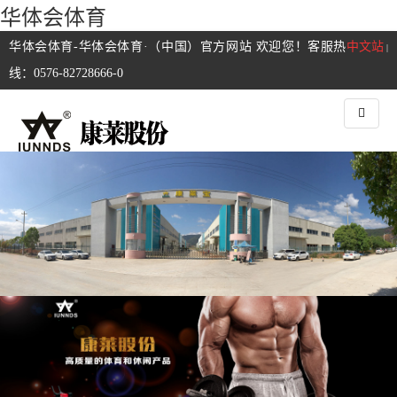
华体会体育
华体会体育-华体会体育·（中国）官方网站 欢迎您！客服热
中文站
|
线：0576-82728666-0