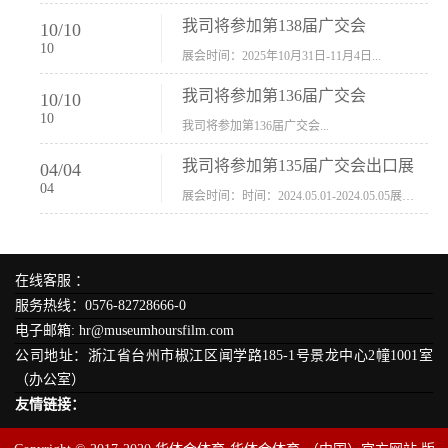
我司将参加第138届广交会
10
/
10
10
展会时间：2025年10月31日-11月4日...
我司将参加第136届广交会
10
/
10
10
我司将参加第136届广交会...
我司将参加第135届广交会出口展
04
/
04
04
展会时间：时间：2024.05.01-2024.05.05展会地址：中国进出口商品交易会展馆福建康莱宝公司展位号12.1G37-38、H11-12，浙江康莱宝展位号17.1B23-24、C19-20...
在线客服 ：
服务热线：0576-82728666-0
电子邮箱: hr@museumhoursfilm.com
公司地址：浙江省台州市椒江区闻学路185-1号景龙中心2幢1001室
（办公室）
友情链接：