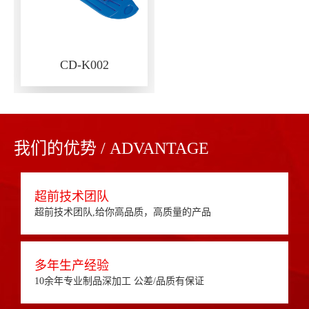
CD-K002
我们的优势 / ADVANTAGE
超前技术团队
超前技术团队,给你高品质，高质量的产品
多年生产经验
10余年专业制品深加工 公差/品质有保证