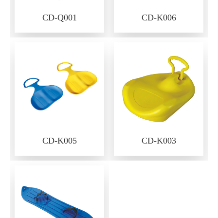
CD-Q001
CD-K006
CD-K005
CD-K003